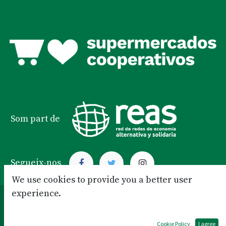
Som part de
Segueix-nos
We use cookies to provide you a better user
experience.
Xarxa Supermercats Cooperatius
Català
Powered by
- Crear un
Pàgina web gratuïta
Cookie Policy
I agree