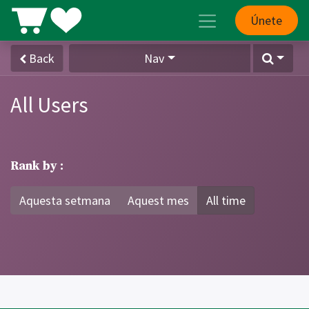
Únete
Back
Nav
All Users
Rank by :
Aquesta setmana
Aquest mes
All time