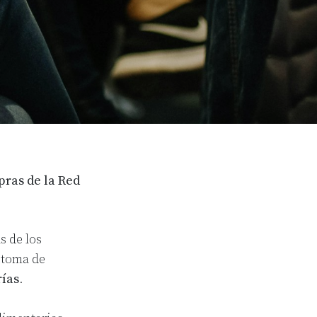
pras de la Red
s de los
 toma de
rías
.